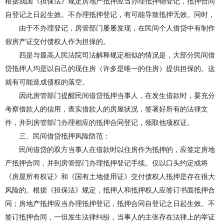
根据我国《担保法》规定房地产抵押应当办理抵押物登记，抵押合同
自登记之日起生效。不办理抵押登记，有可能导致抵押无效。同时，
由于不办理登记，房管部门屡屡发现，在民间个人借贷中有制作
假房产证交付债权人作为担保的。
四是与最高人民法院司法解释规定相似的情况是，大部分民间借
贷抵押人均是以自己的现住房（许多是唯一的住房）提供担保的。这
就有可能造成债权的落空。
因此房管部门提醒民间借贷抵押当事人，在发生借款时，要充分
考察借款人的信用，查实借款人的房屋状况，签署好所有的法律文
件，并到房管部门办理相应的抵押合同登记，领取他项权证。
三、民间借贷抵押风险防范：
民间借贷的双方当事人在借款时以住房作为抵押的，应签定房地
产抵押合同，并到房管部门办理抵押登记手续。仅以口头约定或将
《房屋所有权证》和《国有土地使用证》交付债权人抵押是存在很大
风险的。根据《担保法》规定，抵押人和抵押权人应签订书面抵押合
同；房地产抵押应当办理抵押登记，抵押合同自登记之日起生效。不
签订抵押合同，一但发生法律纠纷，当事人的主张存在法律上的举证