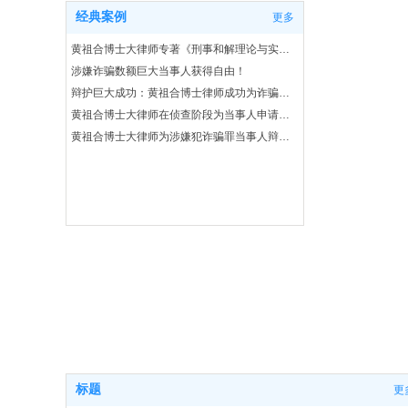
经典案例
更多
黄祖合博士大律师专著《刑事和解理论与实务研究》荣获省部级大奖
涉嫌诈骗数额巨大当事人获得自由！
辩护巨大成功：黄祖合博士律师成功为诈骗数额巨大的主犯当事人获得法院判处缓刑！
黄祖合博士大律师在侦查阶段为当事人申请取保候审大获成功！
黄祖合博士大律师为涉嫌犯诈骗罪当事人辩护取得完满成功：先取保后撤案！
桂林黄祖合律师网
GUILIN HUANG ZUHE LAWYER NETWORK
标题
更