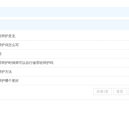
轻辩护意见
辩护词怎么写
词
罪辩护时律师可以自行做罪轻辩护吗
辩护方法
辩护哪个更好
共有1页
首页