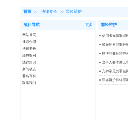
首页
>>
法律专长
>>
罪轻辩护
项目导航
罪轻辩护
更多
网站首页
信用卡诈骗罪罪
律师介绍
敲诈勒索罪罪轻
法律专长
赌博罪罪轻辩护
经典案例
法律知识
当事人要求做无
新闻动态
几种常见的罪轻
罪名百科
罪轻辩护和轻罪
联系我们