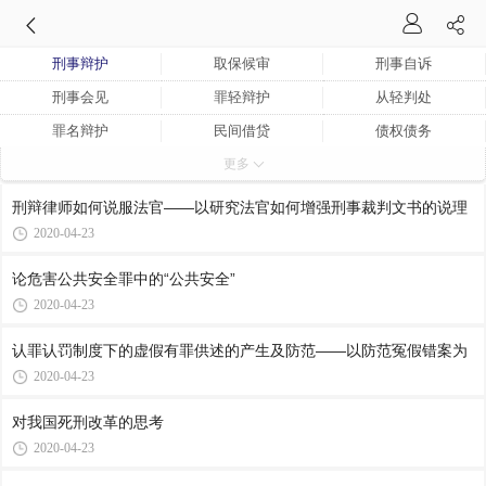
刑事辩护
取保候审
刑事自诉
刑事会见
罪轻辩护
从轻判处
罪名辩护
民间借贷
债权债务
更多
合同纠纷
交通事故
法律顾问
贪污贿赂犯罪
重大经济犯罪
渎职犯罪
刑辩律师如何说服法官——以研究法官如何增强刑事裁判文书的说理
毒品犯罪
诈骗犯罪
死刑复核案件
2020-04-23
重大民间借贷案件
重大合同纠纷案件
论危害公共安全罪中的“公共安全”
2020-04-23
认罪认罚制度下的虚假有罪供述的产生及防范——以防范冤假错案为
2020-04-23
对我国死刑改革的思考
2020-04-23