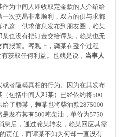
某作为中间人即收取定金款的人介绍给
第一次交易非常顺利，双方的供与求都
样把这一供求信息发布到朋友圈，赖某
邓某也没有把订金交给谭某，赖某也无
财而报警。客观上，龚某在整个过程
没有获取任何利益。也就是说，
当事人
实或者隐瞒真相的行为。因为在其发布
某（包括中间人邓某）已经依约将
500
供给了赖某，赖某也将柴油款2875000
发布其有500吨柴油，单价为5750
消息后，通过龚某转发，赖某回应其需
某的责任，而谭某不知为何却一直没有