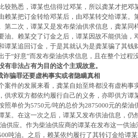
比较熟悉，谭某也信得过邓某，所以龚某才把邓
由赖某把订金转给邓某后，由邓某转交给谭某。
。第二次，谭某又是发布柴油供求信息，龚某同
要油。赖某交了订金之后，谭某因故不能供油，
和谭某追回订金，于是其就认为是龚某骗了其钱
出于
“好意”而发布柴油供求信息，且在整个过程
没有非法占有为目的这个主观故意。
构成诈骗罪还要虚构事实或者隐瞒真相
个案件的发展来看，龚某自始至终都没有虚构事
，供求双方都依约履行自己的义务，亦即供方谭
照单价为5750元/吨的总价为2875000元的柴油
谭某。在这一次之后，谭某又发布供油信息，仍然是
柴油供应。作为柴油供应商的谭某在发布这一供油
500吨油。之后，赖某依约履行了其转订金给谭