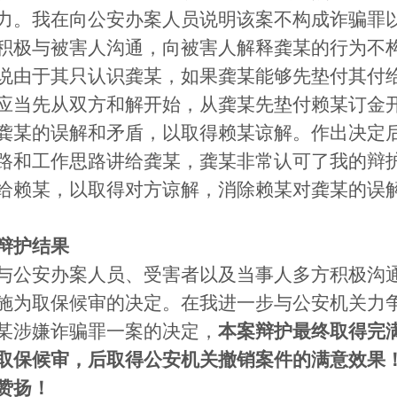
力。我在向公安办案人员说明该案不构成诈骗罪
积极与被害人沟通，向被害人解释龚某的行为不
说由于其只认识龚某，如果龚某能够先垫付其付
应当先从双方和解开始，从龚某先垫付赖某订金
龚某的误解和矛盾，以取得赖某谅解。作出决定
路和工作思路讲给龚某，龚某非常认可了我的辩
给赖某，以取得对方谅解，消除赖某对龚某的误
辩护结果
与公安办案人员、受害者以及当事人多方积极沟
施为取保候审的决定。在我进一步与公安机关力
某涉嫌诈骗罪一案的决定，
本案辩护最终取得完
取保候审，后取得公安机关撤销案件的满意效果
赞扬！