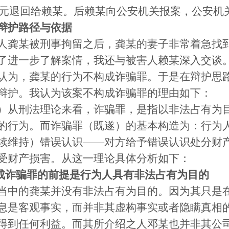
500元退回给赖某。后赖某向公安机关报案，公安
辩护路径与依据
人龚某被刑事拘留之后，龚某的妻子非常着急找
了进一步了解案情，我还与被害人赖某深入交谈
认为，龚某的行为不构成诈骗罪。于是在辩护思
辩护。我认为该案不构成诈骗罪的理由如下：
）从刑法理论来看，诈骗罪，是指以非法占有为
的行为。而诈骗罪（既遂）的基本构造为：行为
续维持）错误认识——对方给予错误认识处分财
受财产损害。从这一理论具体分析如下：
构成诈骗罪的前提是行为人具有非法占有为目的
当中的龚某并没有非法占有为目的。因为其只是
息是客观事实，而并非其虚构事实或者隐瞒真相
得到任何利益。而其所介绍之人邓某也并非其公