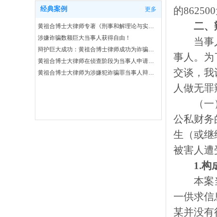
的862
经典案例
更多
二、
黄祖合博士大律师专著《刑事和解理论与实务研究》荣获省部级大奖
涉嫌诈骗数额巨大当事人获得自由！
当事
辩护巨大成功：黄祖合博士律师成功为诈骗数额巨大的主犯当事人获得法院判处缓刑！
事人。为
黄祖合博士大律师在侦查阶段为当事人申请取保候审大获成功！
交谈，我
黄祖合博士大律师为涉嫌犯诈骗罪当事人辩护取得完满成功：先取保后撤案！
人做无罪
（一
公私财务
生（或继
被害人遭
1.
本案
一供求信
某并没有