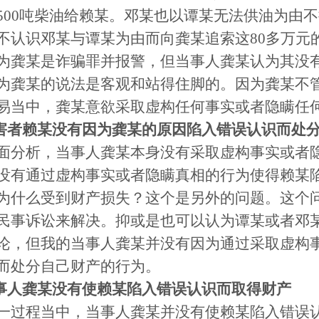
500吨柴油给赖某。邓某也以谭某无法供油为由
不认识邓某与谭某为由而向龚某追索这80多万元
为龚某是诈骗罪并报警，但当事人龚某认为其没
为龚某的说法是客观和站得住脚的。因为龚某不
易当中，龚某意欲采取虚构任何事实或者隐瞒任
受害者赖某没有因为龚某的原因陷入错误认识而处
面分析，当事人龚某本身没有采取虚构事实或者
没有通过虚构事实或者隐瞒真相的行为使得赖某
为什么受到财产损失？这个是另外的问题。这个
民事诉讼来解决。抑或是也可以认为谭某或者邓
论，但我的当事人龚某并没有因为通过采取虚构
而处分自己财产的行为。
当事人龚某没有使赖某陷入错误认识而取得财产
一过程当中，当事人龚某并没有使赖某陷入错误