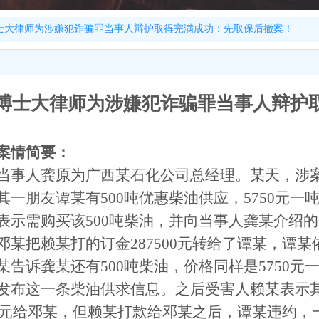
士大律师为涉嫌犯诈骗罪当事人辩护取得完满成功：先取保后撤案！
博士大律师为涉嫌犯诈骗罪当事人辩护
案情简要：
当事人龚原为广西某石化公司总经理。某天，涉
其一朋友谭某有
500吨优惠柴油供应，5750元
表示需购买该500吨柴油，并向当事人龚某介绍的中间
邓某把赖某打的订金287500元转给了谭某，谭某
某告诉龚某还有
500吨柴油，价格同样是5750
发布这一条柴油供求信息。之后受害人赖某表示其
500元给邓某，但赖某打款给邓某之后，谭某违约