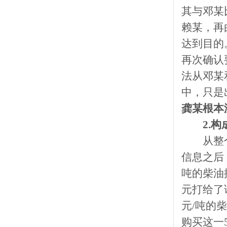
其与邓某
赖某，再
达到目的
再次确认
法从邓某
中，只是
龚某根本
2.
从整
信息之后
吨的柴油按
元打给了
元/吨的
购买这一