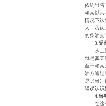
依约出售
赖某以其
情况下认
人。我认
的柴油交
3.
从上
就是龚某
至于赖某
油方通过
是另当别
错误认识
4.
在这