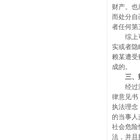
财产。也
而处分自
者任何第
综上
实或者隐
赖某遭受
成的。
三、
经过
律意见书
执法理念
的当事人
社会危险
法，并且