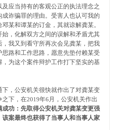
以及应当持有的客观公正的执法理念之
构成诈骗罪的理由。受害人也认可我的
给邓某和谭某的订金，其就谅解龚某。
开始，化解双方之间的误解和矛盾尤其
后，我又到看守所再次会见龚某，把我
护思路和工作思路，愿意先垫付赖某受
解，为这个案件辩护工作打下坚实的基
通下，公安机关很快就作出了对龚某变
争之下，在
2019年6月，公安机关作出
满成功：先取得公安机关对龚某变更强
！该案最终也获得了当事人和当事人家