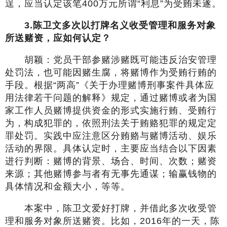
逞，应当认定该笔400万元所谓“利息”为受贿未遂。
3.
陈卫文多次以打牌名义收受管理和服务对象
所送赌资，应如何认定？
胡颖：党员干部参赌涉赌既可能违反治安管理
处罚法，也可能因赌生腐，将赌博作为受贿行贿的
手段。根据“两高”《关于办理赌博刑事案件具体应
用法律若干问题的解释》规定，通过赌博或者为国
家工作人员赌博提供资金的形式实施行贿、受贿行
为，构成犯罪的，依照刑法关于贿赂犯罪的规定定
罪处罚。实践中应注意区分贿赂与赌博活动、娱乐
活动的界限。具体认定时，主要应当结合以下因素
进行判断：赌博的背景、场合、时间、次数；赌资
来源；其他赌博参与者有无事先通谋；输赢钱物的
具体情况和金额大小，等等。
本案中，陈卫文爱好打牌，并借此多次收受管
理和服务对象所送赌资。比如，2016年的一天，陈