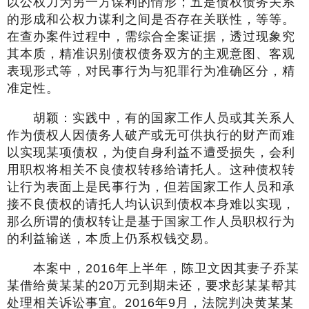
以公权力为另一方谋利的情形；五是债权债务关系
的形成和公权力谋利之间是否存在关联性，等等。
在查办案件过程中，需综合全案证据，透过现象究
其本质，精准识别债权债务双方的主观意图、客观
表现形式等，对民事行为与犯罪行为准确区分，精
准定性。
胡颖：实践中，有的国家工作人员或其关系人
作为债权人因债务人破产或无可供执行的财产而难
以实现某项债权，为使自身利益不遭受损失，会利
用职权将相关不良债权转移给请托人。这种债权转
让行为表面上是民事行为，但若国家工作人员和承
接不良债权的请托人均认识到债权本身难以实现，
那么所谓的债权转让是基于国家工作人员职权行为
的利益输送，本质上仍系权钱交易。
本案中，2016年上半年，陈卫文因其妻子乔某
某借给黄某某的20万元到期未还，要求彭某某帮其
处理相关诉讼事宜。2016年9月，法院判决黄某某