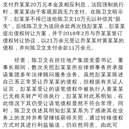
支付乔某某20万元本金及相应利息，法院强制执行
时，黄某某由于客观原因无力支付。在陈卫文暗示
下，彭某某不得已送给陈卫文10万元以补偿其“损
失”，后续陈卫文为追回余款再次找彭某某，彭某某
提出债权转让方案，并于2018年2月与乔某某签订
债权转让协议，以21万余元受让乔某某对黄某某的
债权，并向陈卫文支付余款11万余元。
经查，陈卫文在担任地产集团党委书记、董
事长期间，数次关照彭某某所在律师事务所承接
该集团多年法律顾问服务业务。虽然彭某某陈述
自己系正常受让乔某某的债权，但根据有关证人
证言，彭某某受让的该笔债权中被执行人黄某某
已无相关财产可供执行，彭某某对此系明知，在
此情况下其仍受让该笔债权显然不符合常理。同
时，陈卫文供述其明知彭某某系为了感谢其在业
务上的支持并希望继续获得关照，通过转移债权
方式对其进行利益输送，仍欣然同意。由此可