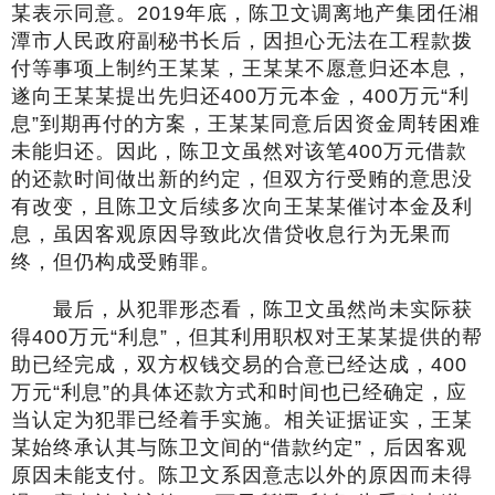
某表示同意。2019年底，陈卫文调离地产集团任湘
潭市人民政府副秘书长后，因担心无法在工程款拨
付等事项上制约王某某，王某某不愿意归还本息，
遂向王某某提出先归还400万元本金，400万元“利
息”到期再付的方案，王某某同意后因资金周转困难
未能归还。因此，陈卫文虽然对该笔400万元借款
的还款时间做出新的约定，但双方行受贿的意思没
有改变，且陈卫文后续多次向王某某催讨本金及利
息，虽因客观原因导致此次借贷收息行为无果而
终，但仍构成受贿罪。
最后，从犯罪形态看，陈卫文虽然尚未实际获
得400万元“利息”，但其利用职权对王某某提供的帮
助已经完成，双方权钱交易的合意已经达成，400
万元“利息”的具体还款方式和时间也已经确定，应
当认定为犯罪已经着手实施。相关证据证实，王某
某始终承认其与陈卫文间的“借款约定”，后因客观
原因未能支付。陈卫文系因意志以外的原因而未得